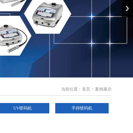
当前位置：
首页
> 案例展示
UV喷码机
手持喷码机