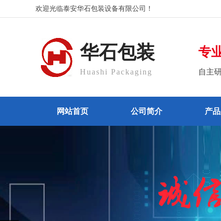
欢迎光临泰安华石包装设备有限公司！
华石包装
专
Huashi Packaging
自主
网站首页
公司简介
产品