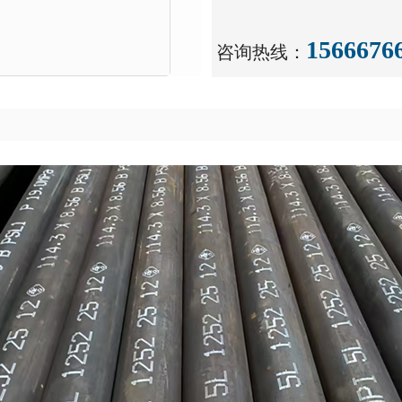
1566676
咨询热线：