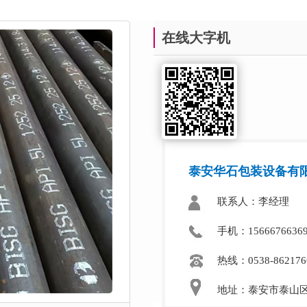
在线大字机
泰安华石包装设备有
联系人：李经理
手机：1566676636
热线：0538-862176
地址：泰安市泰山区