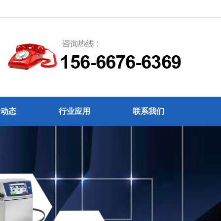
闻动态
行业应用
联系我们